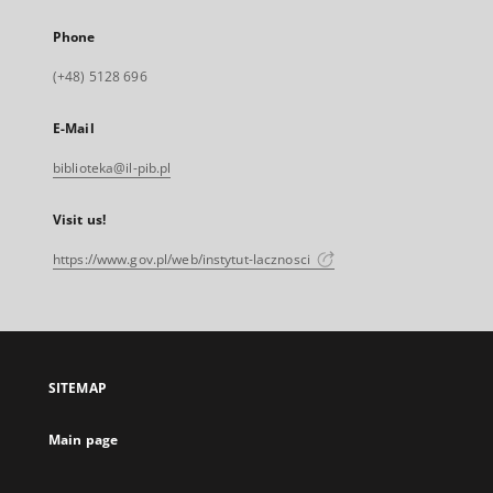
Phone
(+48) 5128 696
E-Mail
biblioteka@il-pib.pl
Visit us!
https://www.gov.pl/web/instytut-lacznosci
SITEMAP
Main page