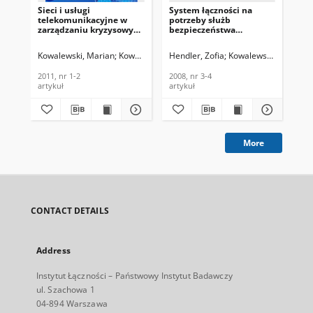
Sieci i usługi
System łączności na
Int
telekomunikacyjne w
potrzeby służb
in
zarządzaniu kryzysowym.
bezpieczeństwa
tr
Telekomunikacja i
publicznego i
Te
Techniki Informacyjne,
zarządzania
Tec
Kowalewski, Marian
Kowalczyk, Bolesław
Hendler, Zofia
Parapura, Henryk
Kowalewski, Marian
Cho
2011, nr 1-2
kryzysowegow
201
aglomeracji miejskiej.
2011, nr 1-2
2008, nr 3-4
201
Telekomunikacja i
artykuł
artykuł
art
Techniki Informacyjne,
2008, nr 3-4
More
CONTACT DETAILS
Address
Instytut Łączności – Państwowy Instytut Badawczy
ul. Szachowa 1
04-894 Warszawa