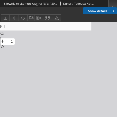
Siłownia telekomunikacyjna 48 V; 1200 - 4800 A. Referaty Problemowe, 1987, zeszyt 83
Kunert, Tadeusz; Kotz, Franciszek; Kudelski, Stanisław
Show details