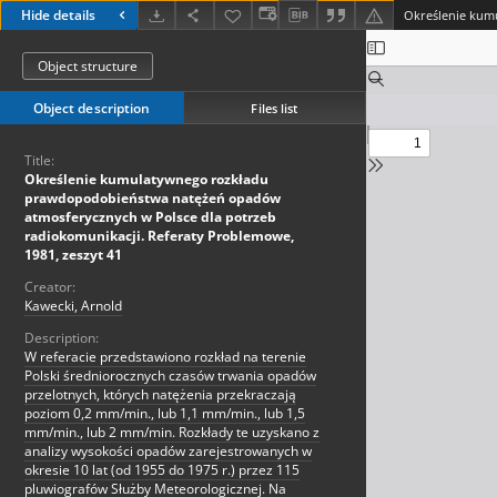
Hide details
Object structure
Object description
Files list
Title:
Określenie kumulatywnego rozkładu
prawdopodobieństwa natężeń opadów
atmosferycznych w Polsce dla potrzeb
radiokomunikacji. Referaty Problemowe,
1981, zeszyt 41
Creator:
Kawecki, Arnold
Description:
W referacie przedstawiono rozkład na terenie
Polski średniorocznych czasów trwania opadów
przelotnych, których natężenia przekraczają
poziom 0,2 mm/min., lub 1,1 mm/min., lub 1,5
mm/min., lub 2 mm/min. Rozkłady te uzyskano z
analizy wysokości opadów zarejestrowanych w
okresie 10 lat (od 1955 do 1975 r.) przez 115
pluwiografów Służby Meteorologicznej. Na