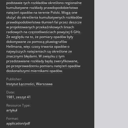
podstawie tych rozkładów określono regionalne
kumultatywne rozkłady prawdopodobieństwa
natężeń opadów na terenie Polski. Mogą one
służyć do określenia kumultatywnych rozkładów
prawdopodobieństwa tłumień fal przez deszcze
w projektowanych przekaźnikowych liniach
radiowych na częstotliwościach powyżej 6 GHz.
Ze względu na to, że pomiary opadów były
dokonywane za pomocą pluwiografów
Hellmana, więc czasy trwania opadów o
najwyższych natężeniach są określone ze
znacznymi błędami. W związku z tym
przedstawiane rozkłady będą zweryfikowane,
po przeprowadzeniu pomiaru natężeń opadów
doskonalszymi miernikami opadów.
Publisher:
Instytut Łączności, Warszawa
Date:
1981, zeszyt 41
Resource Type:
artykuł
Format:
application/pdf