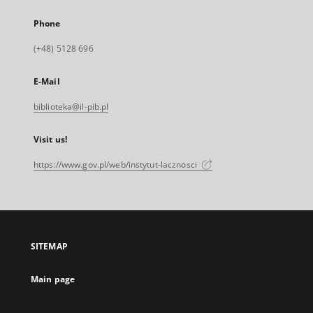
Phone
(+48) 5128 696
E-Mail
biblioteka@il-pib.pl
Visit us!
https://www.gov.pl/web/instytut-lacznosci
SITEMAP
Main page