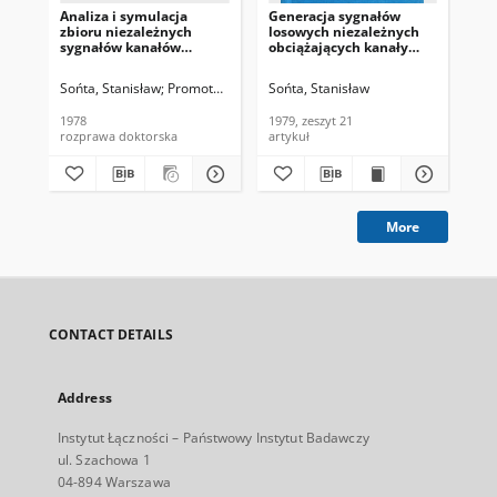
Analiza i symulacja
Generacja sygnałów
Żr
zbioru niezależnych
losowych niezależnych
po
sygnałów kanałów
obciążających kanały
nis
telefonicznych
telefoniczne. Referaty
ma
Problemowe, 1979, zeszyt
jeg
Sońta, Stanisław
Promotor: prof. dr inż. Edward Kowalczyk
Sońta, Stanisław
Soń
21
Pro
76
1978
1979, zeszyt 21
198
rozprawa doktorska
artykuł
art
More
CONTACT DETAILS
Address
Instytut Łączności – Państwowy Instytut Badawczy
ul. Szachowa 1
04-894 Warszawa