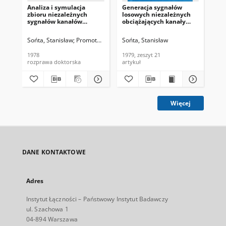
Analiza i symulacja
Generacja sygnałów
Żr
zbioru niezależnych
losowych niezależnych
po
sygnałów kanałów
obciążających kanały
nis
telefonicznych
telefoniczne. Referaty
ma
Problemowe, 1979, zeszyt
jeg
Sońta, Stanisław
Promotor: prof. dr inż. Edward Kowalczyk
Sońta, Stanisław
Soń
21
Pro
76
1978
1979, zeszyt 21
198
rozprawa doktorska
artykuł
art
Więcej
DANE KONTAKTOWE
Adres
Instytut Łączności – Państwowy Instytut Badawczy
ul. Szachowa 1
04-894 Warszawa