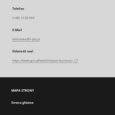
Telefon
(+48) 5128 696
E-Mail
biblioteka@il-pib.pl
Odwiedź nas!
https://www.gov.pl/web/instytut-lacznosci
MAPA STRONY
Strona główna