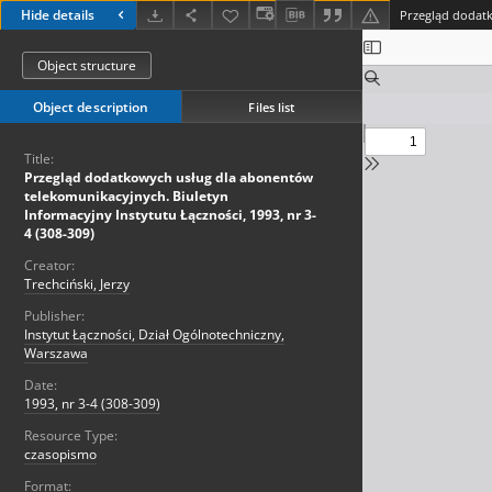
Hide details
Object structure
Object description
Files list
Title:
Przegląd dodatkowych usług dla abonentów
telekomunikacyjnych. Biuletyn
Informacyjny Instytutu Łączności, 1993, nr 3-
4 (308-309)
Creator:
Trechciński, Jerzy
Publisher:
Instytut Łączności, Dział Ogólnotechniczny,
Warszawa
Date:
1993, nr 3-4 (308-309)
Resource Type:
czasopismo
Format: