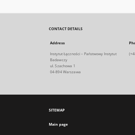
CONTACT DETAILS
Address
Ph
Instytut Łączności – Państwowy Instytut
(+4
Badawczy
ul. Szachowa 1
04-894 Warszawa
SITEMAP
Main page