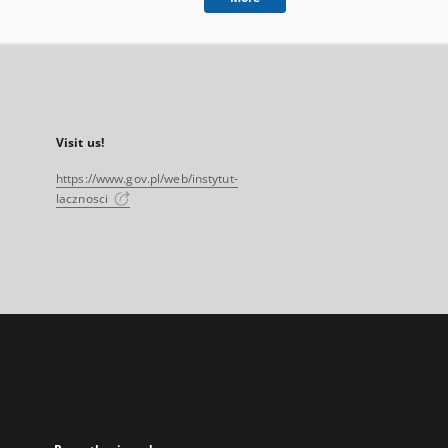
Visit us!
https://www.gov.pl/web/instytut-
lacznosci