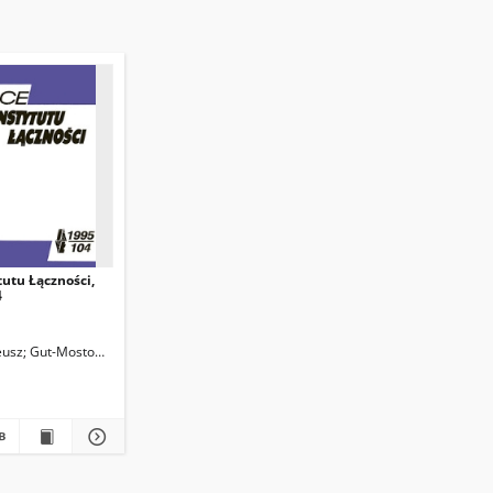
tutu Łączności,
4
eusz
Gut-Mostowy, Henryk
Skonieczny, Wojciech
Dudziewicz, Jerzy
Kawecki, Ar