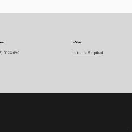
one
E-Mail
8) 5128 696
biblioteka@il-pib.pl