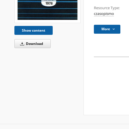
Resource Type:
czasopismo
More
Show content
Download