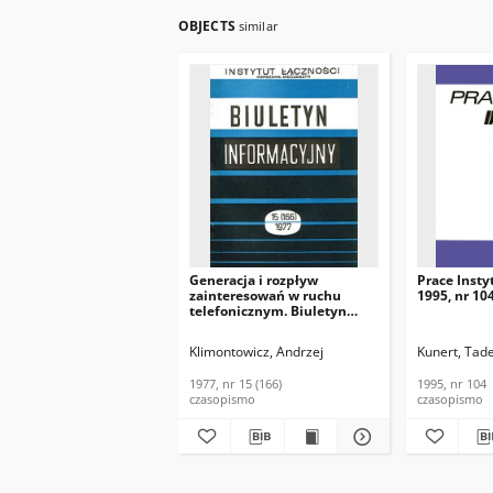
OBJECTS
similar
Generacja i rozpływ
Prace Insty
zainteresowań w ruchu
1995, nr 10
telefonicznym. Biuletyn
Informacyjny, 1977, nr 15
(166)
Klimontowicz, Andrzej
Kunert, Tad
1977, nr 15 (166)
1995, nr 104
czasopismo
czasopismo