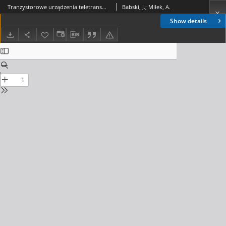
Tranzystorowe urządzenia teletransmisyjne. Przegląd Zagadnień Łączności, 1962, nr 8 (11)
Babski, J.; Miłek, A.
Show details