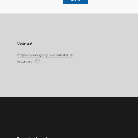
Visit us!
https://www.gov.pl/web/instytut-
lacznosci