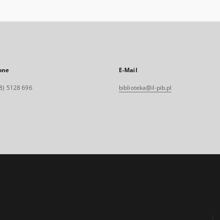
one
E-Mail
8) 5128 696
biblioteka@il-pib.pl