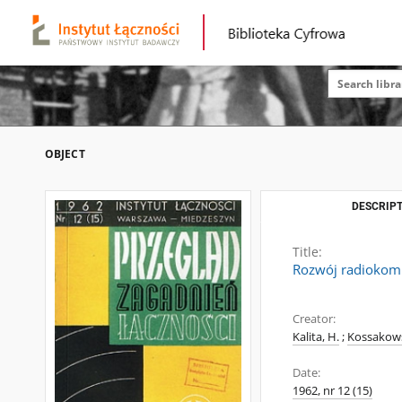
OBJECT
DESCRIPT
Title:
Rozwój radiokomun
Creator:
Kalita, H.
;
Kossakows
Date:
1962, nr 12 (15)