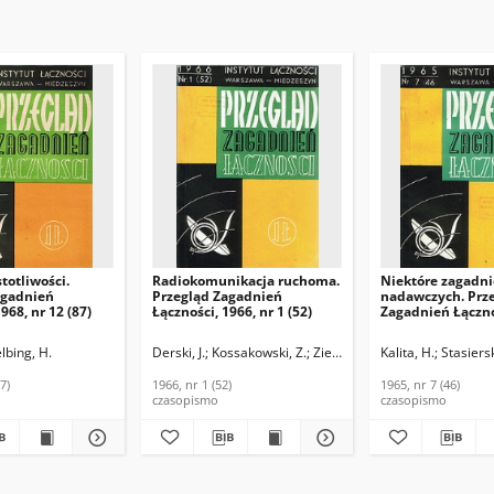
totliwości.
Radiokomunikacja ruchoma.
Niektóre zagadni
agadnień
Przegląd Zagadnień
nadawczych. Prz
968, nr 12 (87)
Łączności, 1966, nr 1 (52)
Zagadnień Łączno
nr 7 (46)
lbing, H.
Derski, J.
Kossakowski, Z.
Zienkiewicz, R.
Kalita, H.
Dumania, E.
Stasiersk
7)
1966, nr 1 (52)
1965, nr 7 (46)
czasopismo
czasopismo