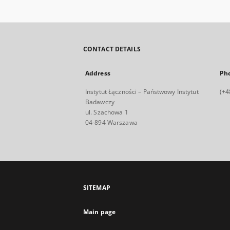
CONTACT DETAILS
Address
Ph
Instytut Łączności – Państwowy Instytut
(+4
Badawczy
ul. Szachowa 1
04-894 Warszawa
SITEMAP
Main page