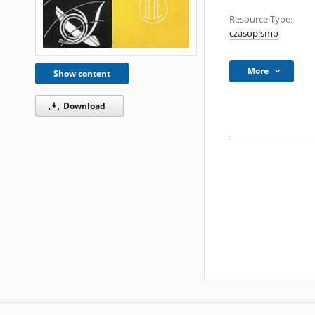
Resource Type:
czasopismo
More
Show content
Download