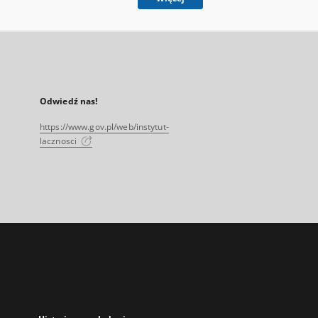
Odwiedź nas!
https://www.gov.pl/web/instytut-
lacznosci