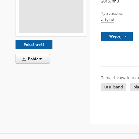
2016, nr 3
Typ zasobu:
artykuł
Więcej
Pokaż treść
Pobierz
Temat i słowa klucz
UHF band
pl