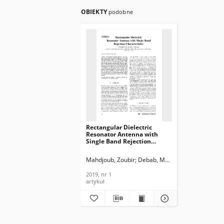
OBIEKTY
podobne
Rectangular Dielectric
Resonator Antenna with
Single Band Rejection
Characteristics, Journal of
Telecommunications and
Mahdjoub, Zoubir
Debab, Mohamed
Information Technology,
2019, nr 1
2019, nr 1
artykuł