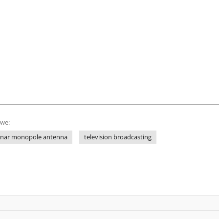
owe:
anar monopole antenna
television broadcasting