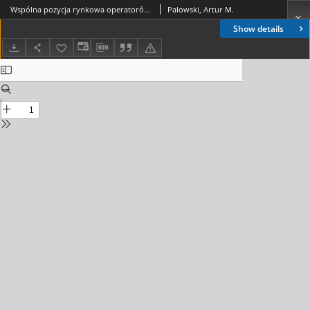
Wspólna pozycja rynkowa operatorów infrastrukturalnych telefonii komórkowej w 2008 roku. Telekomunikacja i Techniki Informacyjne, 2009, nr 1-2
Palowski, Artur M.
Show details