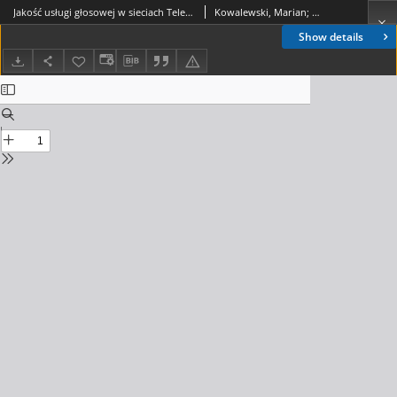
Jakość usługi głosowej w sieciach Telekomunikacyjnych. Telekomunikacja i Techniki Informacyjne, 2010, nr 1-2
Kowalewski, Marian; Kobus, Ryszard; Mucha, Bogdan
Show details