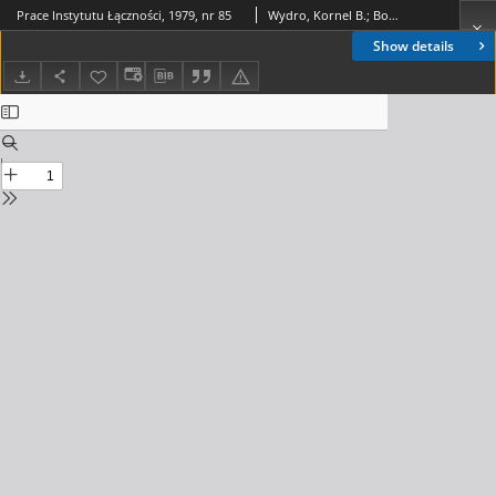
Prace Instytutu Łączności, 1979, nr 85
Wydro, Kornel B.; Bogucki, Jan; Dudziewicz, Jerzy; Dumania, Edward; Bem, Daniel, Józef; Kowalczyk, Edward; Białobrzeski, Romuald; Szklarczyk, Zbigniew; Kim Sach Nguyen; Kosło, Marian; Szabłowski, Paweł; Ferenstein, Elżbieta
Show details