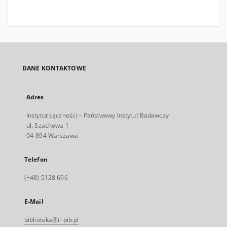
DANE KONTAKTOWE
Adres
Instytut Łączności – Państwowy Instytut Badawczy
ul. Szachowa 1
04-894 Warszawa
Telefon
(+48) 5128 696
E-Mail
biblioteka@il-pib.pl