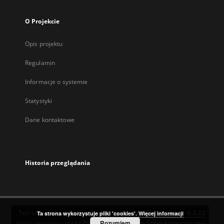
O Projekcie
Opis projektu
Regulamin
Informacje o systemie
Statystyki
Dane kontaktowe
Historia przeglądania
Ten serwis działa dzięki oprogramowaniu
DInGO dLibra 6.3.22
Ta strona wykorzystuje pliki 'cookies'.
Więcej informacji
opracowanemu przez
Poznańskie Centrum Superkomputerowo-
Rozumiem