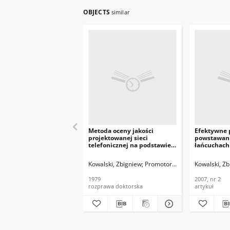
OBJECTS
similar
Metoda oceny jakości
Efektywne 
projektowanej sieci
powstawani
telefonicznej na podstawie
łańcuchach
ortotelefonicznej
zastosowa
tłumienności skrośnej
optymaliza
Kowalski, Zbigniew
Promotor: doc. dr hab. inż. S
Kowalski, Z
odniesienia
układów mi
Biuletyn I
1979
2007, nr 2
Instytutu Ł
rozprawa doktorska
artykuł
2