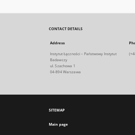
CONTACT DETAILS
Address
Ph
Instytut Łączności – Państwowy Instytut
(+4
Badawczy
ul. Szachowa 1
04-894 Warszawa
SITEMAP
Main page