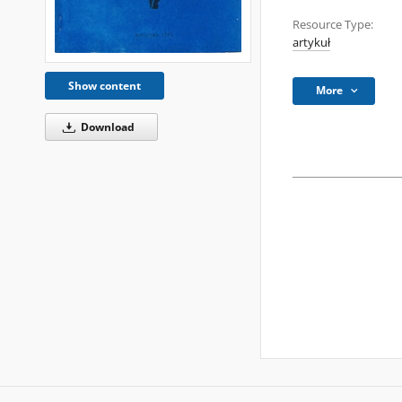
Resource Type:
artykuł
Show content
More
Download