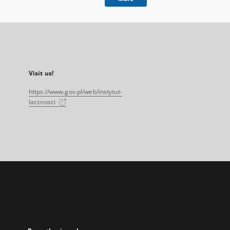
Visit us!
https://www.gov.pl/web/instytut-
lacznosci