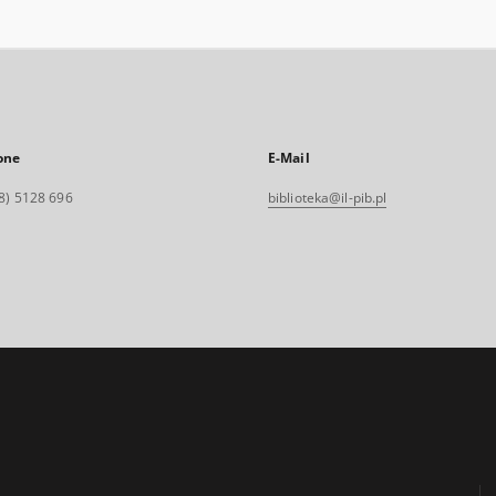
one
E-Mail
8) 5128 696
biblioteka@il-pib.pl