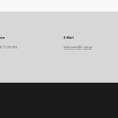
one
E-Mail
8) 5128 696
biblioteka@il-pib.pl