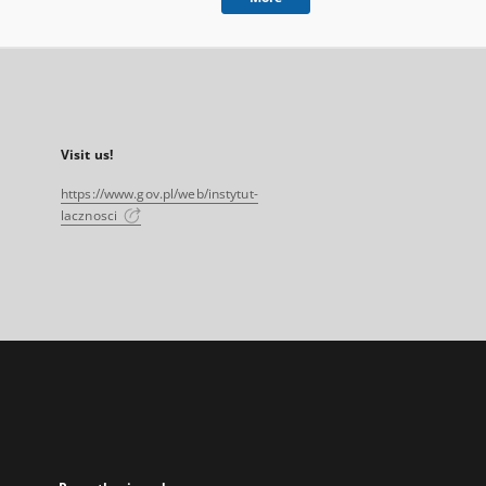
Visit us!
https://www.gov.pl/web/instytut-
lacznosci