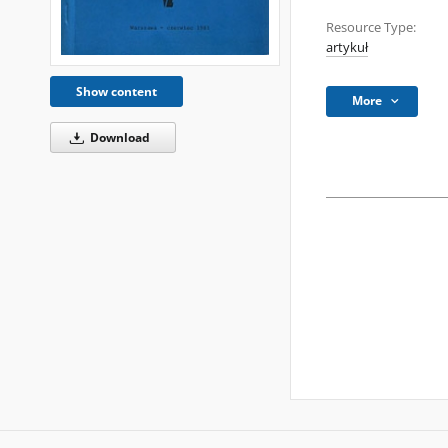
Resource Type:
artykuł
Show content
More
Download