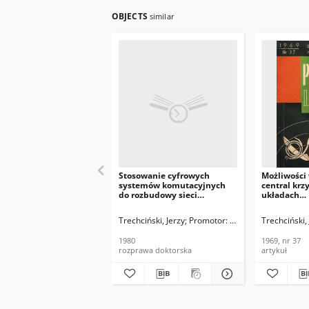
OBJECTS
similar
Stosowanie cyfrowych
Możliwości
systemów komutacyjnych
central kr
do rozbudowy sieci
układach
telefonicznych strefowych
wielocentr
Problemy Łą
Trechciński, Jerzy
Promotor: prof. mgr inż. Henryk
Trechciński,
37
1980
1969, nr 37
rozprawa doktorska
artykuł