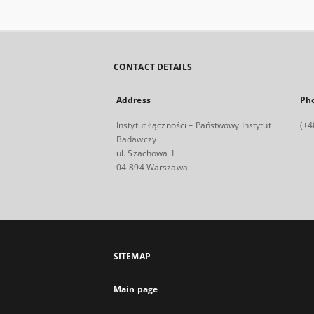
CONTACT DETAILS
Address
Ph
Instytut Łączności – Państwowy Instytut
(+4
Badawczy
ul. Szachowa 1
04-894 Warszawa
SITEMAP
Main page