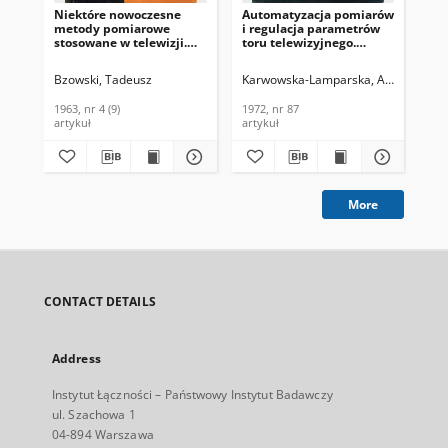
Niektóre nowoczesne
Automatyzacja pomiarów
Pra
metody pomiarowe
i regulacja parametrów
Łąc
stosowane w telewizji.
toru telewizyjnego.
Problemy Łączności,
Problemy Łączności,
1963, nr 4 (9)
1972, nr 87
Bzowski, Tadeusz
Karwowska-Lamparska, Alina
Bzowsk
Kar
1963, nr 4 (9)
1972, nr 87
196
artykuł
artykuł
cza
More
CONTACT DETAILS
Address
Instytut Łączności – Państwowy Instytut Badawczy
ul. Szachowa 1
04-894 Warszawa