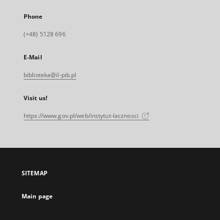
Phone
(+48) 5128 696
E-Mail
biblioteka@il-pib.pl
Visit us!
https://www.gov.pl/web/instytut-lacznosci
SITEMAP
Main page