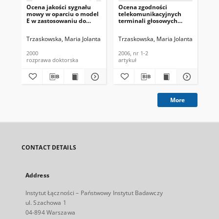
Ocena jakości sygnału
Ocena zgodności
Ka
mowy w oparciu o model
telekomunikacyjnych
dźw
E w zastosowaniu do
terminali głosowych
Re
krajowej sieci
według normy TBR 38.
198
telefonicznej
Telekomunikacja i
Trzaskowska, Maria Jolanta
Promotor: prof. dr hab. inż. Andrzej Dąbro
Trzaskowska, Maria Jolanta
Trz
Techniki Informacyjne,
2006, nr 1-2
2000
2006, nr 1-2
198
rozprawa doktorska
artykuł
art
More
CONTACT DETAILS
Address
Instytut Łączności – Państwowy Instytut Badawczy
ul. Szachowa 1
04-894 Warszawa