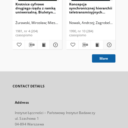
Krotnice cyfrowe
Koncepcja
Syn
drugiego rzędu z ramką
synchronicznej hierarchii
sy
uniwersalną. Biuletyn
teletransmisyjnych
(SD
Informacyjny, 1981, nr 4
systemów cyfrowych dla
w s
(204)
polskiej sieci
te
Żurawski, Mirosław
Mieszczanek, Jan
Nowak, Andrzej
Oczkowski, Marek
Zagrobelny, Tadeus
Zag
telekomunikacyjnej.
Bi
Biuletyn Informacyjny,
Ins
1981, nr 4 (204)
1990, nr 10 (284)
199
1990, nr 10 (284)
199
czasopismo
czasopismo
cza
More
CONTACT DETAILS
Address
Instytut Łączności – Państwowy Instytut Badawczy
ul. Szachowa 1
04-894 Warszawa