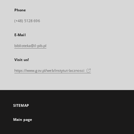
Phone
(+48) 5128 696
E-Mail
biblioteka@il-pib.pl
Visit us!
https://www.gov.pl/web/instytut-lacznosci
SITEMAP
Main page