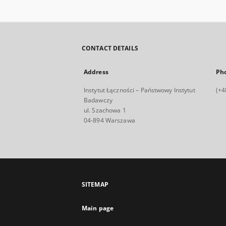
CONTACT DETAILS
Address
Ph
Instytut Łączności – Państwowy Instytut
(+4
Badawczy
ul. Szachowa 1
04-894 Warszawa
SITEMAP
Main page