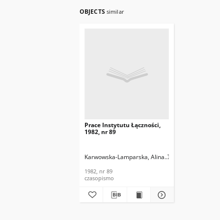
OBJECTS
similar
Prace Instytutu Łączności,
1982, nr 89
Karwowska-Lamparska, Alina
Trechciński, Jerzy
1982, nr 89
czasopismo