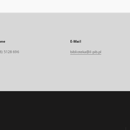
one
E-Mail
8) 5128 696
biblioteka@il-pib.pl