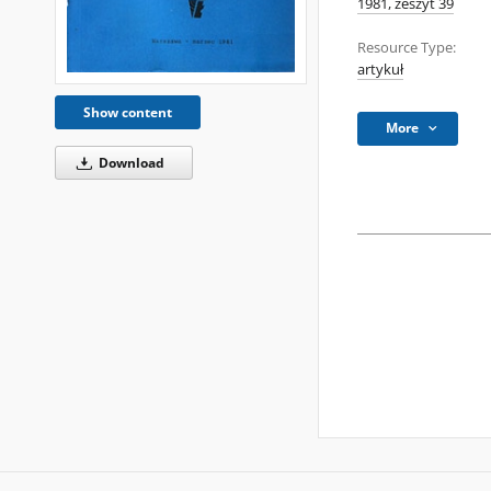
1981, zeszyt 39
Resource Type:
artykuł
Show content
More
Download