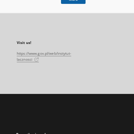
Visit us!
https://www.gov.pl/web/instytut-
lacznosci