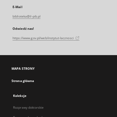
E-Mail
biblioteka@il-pib.pl
Odwiedź nas!
https://www.gov.pl/web/instytut-lacznosci
MAPA STRONY
Strona główna
Kolekcje
Rozprawy doktorskie