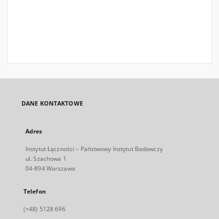
DANE KONTAKTOWE
Adres
Instytut Łączności – Państwowy Instytut Badawczy
ul. Szachowa 1
04-894 Warszawa
Telefon
(+48) 5128 696