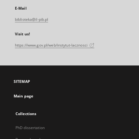
E-Mail
biblioteka@il-pib.pl
Visit us!
https://www.gov.pl/web/instytut-lacznosci
SITEMAP
Main page
Collections
PhD dissertation