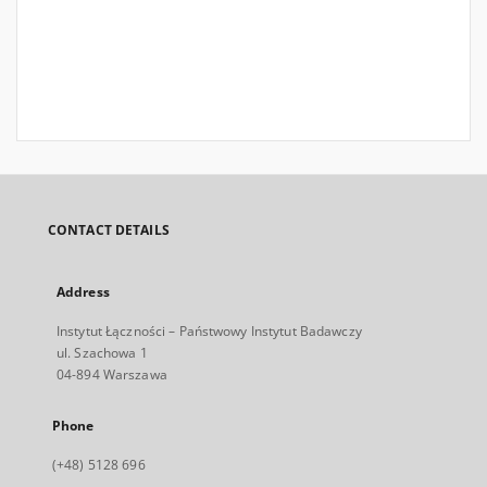
CONTACT DETAILS
Address
Instytut Łączności – Państwowy Instytut Badawczy
ul. Szachowa 1
04-894 Warszawa
Phone
(+48) 5128 696