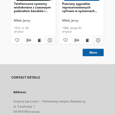
Telefoniczne systemy
Pomiary sygnałów
Tra
wielokrotne z czasowym
reprezentowanych
Mbi
podziałem kanałów i
cyfrowo w systemach
Inf
modulacją impulsowo-
PCM. Referaty
(18
kodową. Problemy
Problemowe, 1988, zeszyt
Miłek, Jerzy
Miłek, Jerzy
Now
Łączności, 1973, nr 98
87
1973, nr 98
1988, zeszyt 87
197
artykuł
artykuł
cza
More
CONTACT DETAILS
Address
Instytut Łączności – Państwowy Instytut Badawczy
ul. Szachowa 1
04-894 Warszawa