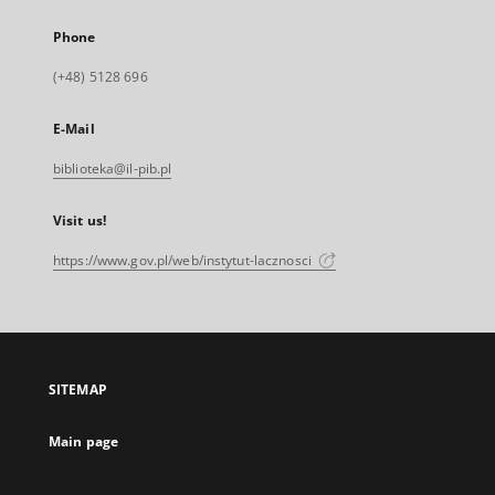
Phone
(+48) 5128 696
E-Mail
biblioteka@il-pib.pl
Visit us!
https://www.gov.pl/web/instytut-lacznosci
SITEMAP
Main page