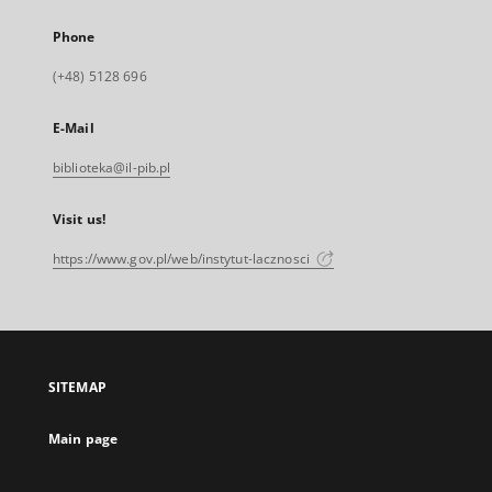
Phone
(+48) 5128 696
E-Mail
biblioteka@il-pib.pl
Visit us!
https://www.gov.pl/web/instytut-lacznosci
SITEMAP
Main page