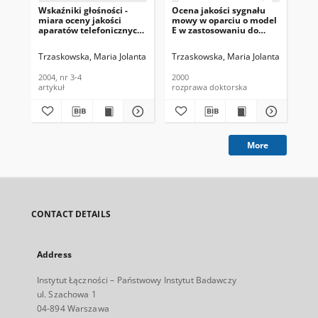
Wskaźniki głośności -
Ocena jakości sygnału
Oc
miara oceny jakości
mowy w oparciu o model
te
aparatów telefonicznych.
E w zastosowaniu do
te
Telekomunikacja i
krajowej sieci
we
Techniki Informacyjne,
telefonicznej
Te
Trzaskowska, Maria Jolanta
Zadrożny, Wiesław
Trzaskowska, Maria Jolanta
Promotor
Trz
2004, nr 3-4
Tec
200
2004, nr 3-4
2000
200
artykuł
rozprawa doktorska
art
More
CONTACT DETAILS
Address
Instytut Łączności – Państwowy Instytut Badawczy
ul. Szachowa 1
04-894 Warszawa