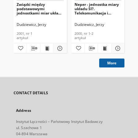
Związki między
Neper - jednostka miary
Za
podstawowymi
układu SI?.
me
jednostkami miar układu
Telekomunikacja i
ni
SI a podstawowymi
Techniki Informacyjne,
kal
stałymi fizycznymi.
2000, nr 1-2
na
Dudziewicz, Jerzy
Dudziewicz, Jerzy
Dud
Telekomunikacja i
Bi
Techniki Informacyjne,
Ins
2001, nr 1
2000, nr 1-2
199
2001, nr 1
199
artykuł
artykuł
cza
More
CONTACT DETAILS
Address
Instytut Łączności – Państwowy Instytut Badawczy
ul. Szachowa 1
04-894 Warszawa