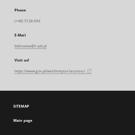
Phone
(+48) 5128 696
E-Mail
biblioteka@il-pib.pl
Visit us!
https://www.gov.pl/web/instytut-lacznosci
SITEMAP
Main page