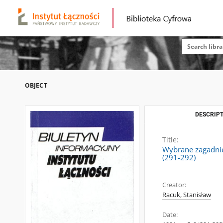
OBJECT
DESCRIPT
Title:
Wybrane zagadnien
(291-292)
Creator:
Racuk, Stanisław
Date: