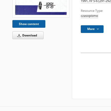
1991, nr 5-6 (291-292
Resource Type:
czasopismo
Show content
More
Download