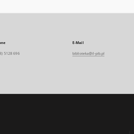
one
E-Mail
8) 5128 696
biblioteka@il-pib.pl