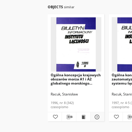
OBJECTS
similar
Ogólna koncepcja krajowych
Ogólna kon
obszarów morza A1 i A2
zautomaty
globalnego morskiego
systemu łą
systemu łączności
radiotelefo
alarmowej i bezpieczeństwa.
statkami m
Racuk, Stanisław
Racuk, Stani
Biuletyn Informacyjny
pasmie VHF
Instytutu Łączności, 1996, nr
Informacyj
1996, nr 8 (342)
1997, nr 4-5 
8 (342)
Łączności, 1
czasopismo
czasopismo
350)