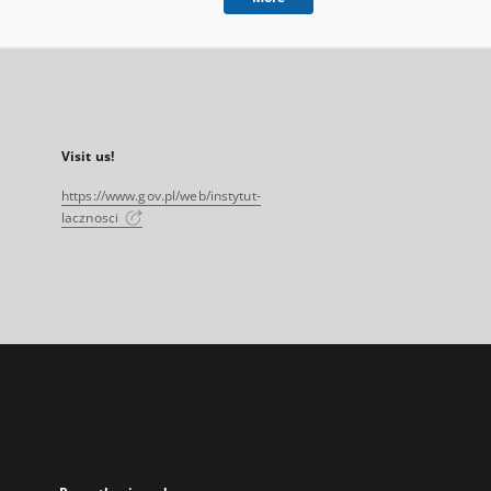
Visit us!
https://www.gov.pl/web/instytut-
lacznosci