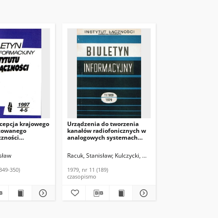
cepcja krajowego
Urządzenia do tworzenia
zowanego
kanałów radiofonicznych w
czności
analogowych systemach
nicznej ze
telefonii nośnej. Biuletyn
orskimi w
Informacyjny, 1979, nr 11
sław
Racuk, Stanisław
Kulczycki, Włodzimierz
. Biuletyn
(189)
ny Instytutu
(349-350)
1979, nr 11 (189)
997, nr 4-5 (349-
czasopismo