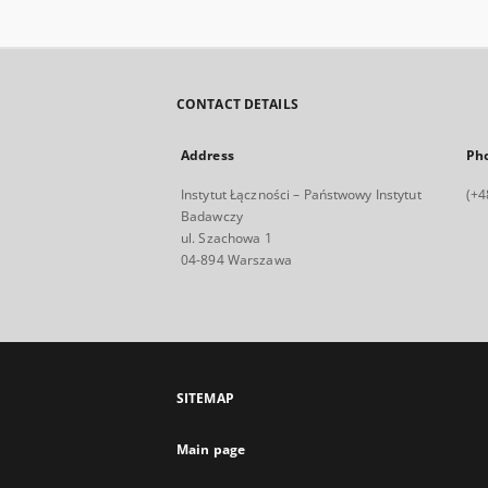
CONTACT DETAILS
Address
Ph
Instytut Łączności – Państwowy Instytut
(+4
Badawczy
ul. Szachowa 1
04-894 Warszawa
SITEMAP
Main page