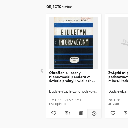
OBJECTS
similar
Określenia i oceny
Związki mi
niepewności pomiaru w
podstawow
świetle praktyki wielkich
miar układu
ośrodków metrologicznych.
podstawow
(Przekład z jęz. francuskiego)
fizycznymi
Dudziewicz, Jerzy
Chodakowski, Leszek
Dudziewicz, 
Biuletyn Informacyjny, 1984,
i Techniki 
nr 1-2 (223-224)
2001, nr 1
1984, nr 1-2 (223-224)
2001, nr 1
czasopismo
artykuł