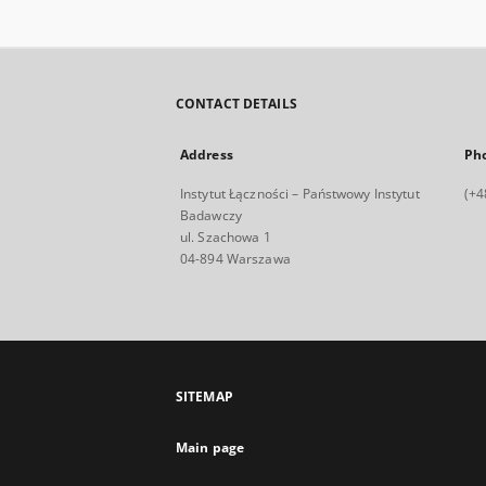
CONTACT DETAILS
Address
Ph
Instytut Łączności – Państwowy Instytut
(+4
Badawczy
ul. Szachowa 1
04-894 Warszawa
SITEMAP
Main page