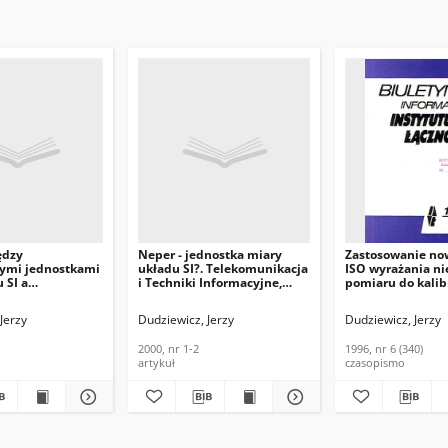
ędzy
Neper - jednostka miary
Zastosowanie no
ymi jednostkami
układu SI?. Telekomunikacja
ISO wyrażania n
 SI a
i Techniki Informacyjne,
pomiaru do kalib
ymi stałymi
2000, nr 1-2
elektrycznych na
. Telekomunikacja
pomiarowych. Bi
Jerzy
Dudziewicz, Jerzy
Dudziewicz, Jerzy
Informacyjne,
Informacyjny Ins
Łączności, 1996, n
2000, nr 1-2
1996, nr 6 (340)
artykuł
czasopismo