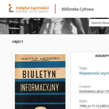
OBJECT
DESCRIPT
Title:
Niepewność wynikó
Creator:
Dudziewicz, Jerzy
;
C
Date:
1990, nr 11-12 (285-2