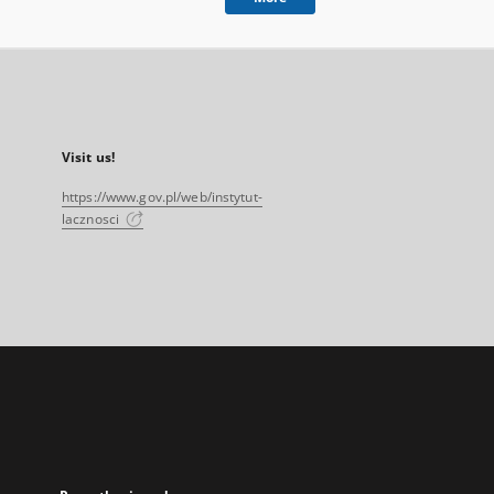
Visit us!
https://www.gov.pl/web/instytut-
lacznosci