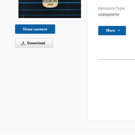
Resource Type:
czasopismo
Show content
More
Download