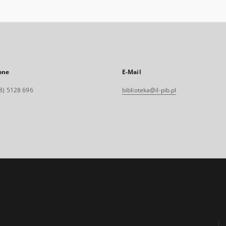
one
E-Mail
8) 5128 696
biblioteka@il-pib.pl