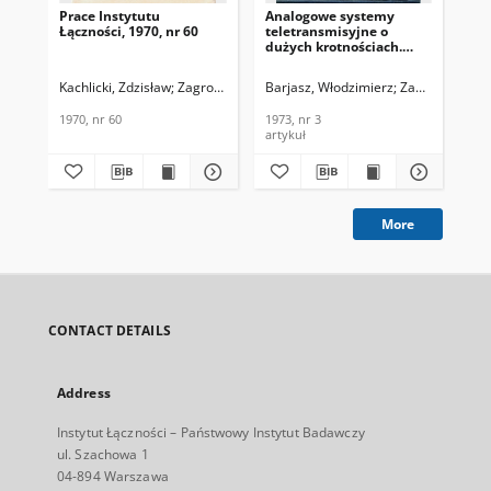
Prace Instytutu
Analogowe systemy
Ko
Łączności, 1970, nr 60
teletransmisyjne o
syn
dużych krotnościach.
te
Problemy Łączności,
sy
1973, nr 93
pol
Kachlicki, Zdzisław
Zagrobelny, Tadeusz
Barjasz, Włodzimierz
Markiewicz-Wrzeciono, Mari
Zagrobelny, T
Now
te
Biu
1970, nr 60
1973, nr 3
199
199
artykuł
cza
More
CONTACT DETAILS
Address
Instytut Łączności – Państwowy Instytut Badawczy
ul. Szachowa 1
04-894 Warszawa