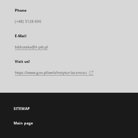
Phone
(+48) 5128 696
E-Mail
biblioteka@il-pib.pl
Visit us!
https://www.gov.pl/web/instytut-lacznosci
SITEMAP
Main page