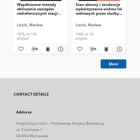
Współczesne metody
Stan obecny i tendencje
Za
obliczania zasiegów
wykorzystania widma fal
fal
radiofonicznych stacji
radiowych przez służby
prz
długo- i średniofalowych.
radiokomunikacyjne.
Biu
Problemy Łączności,
Problemy Łączności,
197
Lisicki, Wacław
Lisicki, Wacław
Lis
1975, nr 139
1968, nr 32
1975, nr 139
1968, nr 32
197
artykuł
artykuł
cza
More
CONTACT DETAILS
Address
Instytut Łączności – Państwowy Instytut Badawczy
ul. Szachowa 1
04-894 Warszawa