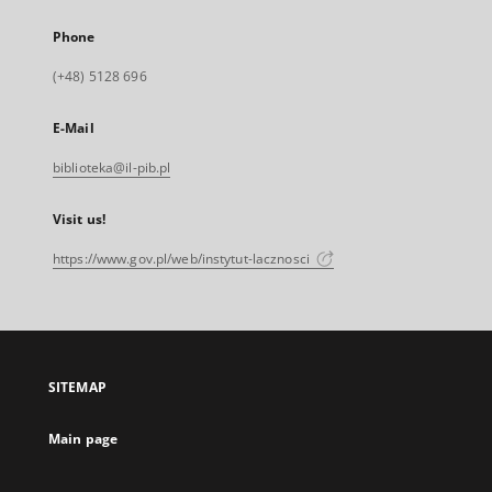
Phone
(+48) 5128 696
E-Mail
biblioteka@il-pib.pl
Visit us!
https://www.gov.pl/web/instytut-lacznosci
SITEMAP
Main page