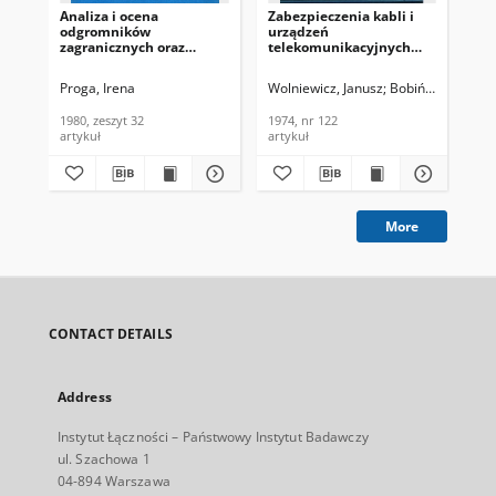
Analiza i ocena
Zabezpieczenia kabli i
odgromników
urządzeń
zagranicznych oraz
telekomunikacyjnych
niezbędnego do nich
przed przepięciami.
osprzętu na podstawie
Opracowanie tłumaczeń.
Proga, Irena
Wolniewicz, Janusz
Bobiński, Edward
badań i obserwacji w
Problemy Łączności,
warunkach
1974, nr 122
1980, zeszyt 32
1974, nr 122
eksploatacyjnych.
artykuł
artykuł
Referaty Problemowe,
1980, zeszyt 32
More
CONTACT DETAILS
Address
Instytut Łączności – Państwowy Instytut Badawczy
ul. Szachowa 1
04-894 Warszawa