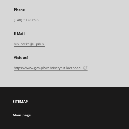
Phone
(+48) 5128 696
E-Mail
biblioteka@il-pib.pl
Visit us!
https://www.gov.pl/web/instytut-lacznosci
SITEMAP
Main page