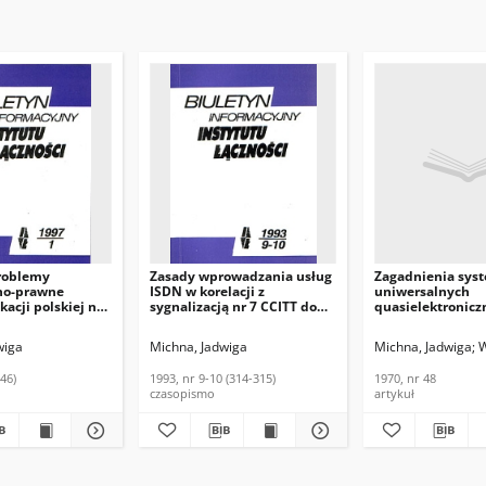
roblemy
Zasady wprowadzania usług
Zagadnienia sys
no-prawne
ISDN w korelacji z
uniwersalnych
acji polskiej na
sygnalizacją nr 7 CCITT do
quasielektronicz
ań
krajowej sieci
automatycznych 
odowych.
telekomunikacyjnej.
telefonicznych (
wiga
Michna, Jadwiga
Michna, Jadwiga
W
nformacyjny
Biuletyn Informacyjny
Problemy Łącznoś
ączności, 1997, nr
Instytutu Łączności, 1993, nr
48
346)
1993, nr 9-10 (314-315)
1970, nr 48
9-10 (314-315)
czasopismo
artykuł