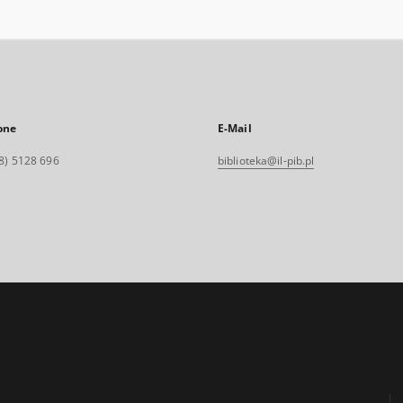
one
E-Mail
8) 5128 696
biblioteka@il-pib.pl