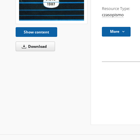
Resource Type:
czasopismo
More
Show content
Download