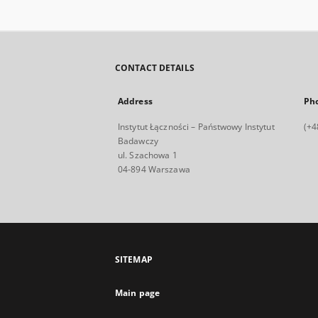
CONTACT DETAILS
Address
Ph
Instytut Łączności – Państwowy Instytut
(+4
Badawczy
ul. Szachowa 1
04-894 Warszawa
SITEMAP
Main page