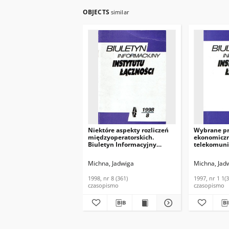
OBJECTS
similar
Niektóre aspekty rozliczeń
Wybrane p
międzyoperatorskich.
ekonomicz
Biuletyn Informacyjny
telekomunik
Instytutu Łączności, 1998, nr
tle rozwiąz
8 (361)
międzynar
Michna, Jadwiga
Michna, Jad
Biuletyn I
Instytutu Ł
1998, nr 8 (361)
1997, nr 1 1(
1 1(346)
czasopismo
czasopismo