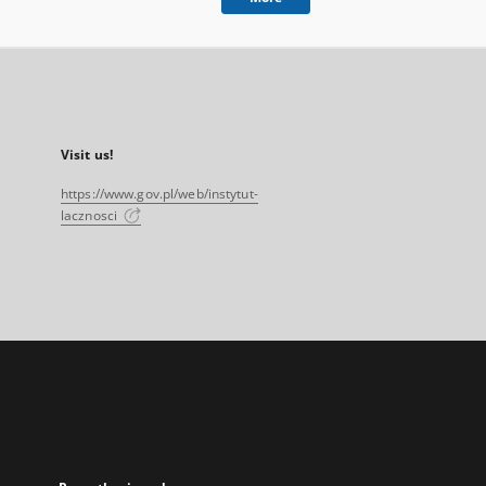
Visit us!
https://www.gov.pl/web/instytut-
lacznosci