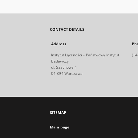
CONTACT DETAILS
Address
Ph
Instytut Łączności – Państwowy Instytut
(+4
Badawczy
ul. Szachowa 1
04-894 Warszawa
SITEMAP
Main page