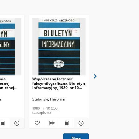
nia
Współczesna łączność
Poczta elektroniczna.
esnej
faksymilograficzna. Biuletyn
Biuletyn Informacyjny,
ronicznej
Informacyjny, 1980, nr 10
nr 4-5 (182-183)
iowej (ETO).
(200)
cyjny, 1980,
m
Stefański, Heronim
Stefański, Heronim
1980, nr 10 (200)
1979, nr 4-5 (182-183)
czasopismo
czasopismo
More