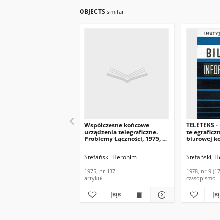
OBJECTS
similar
Współczesne końcowe
TELETEKS -
urządzenia telegraficzne.
telegraficz
Problemy Łączności, 1975, nr
biurowej k
137
tekstowej. 
Informacyjn
Stefański, Heronim
Stefański, 
(175)
1975, nr 137
1978, nr 9 (17
artykuł
czasopismo