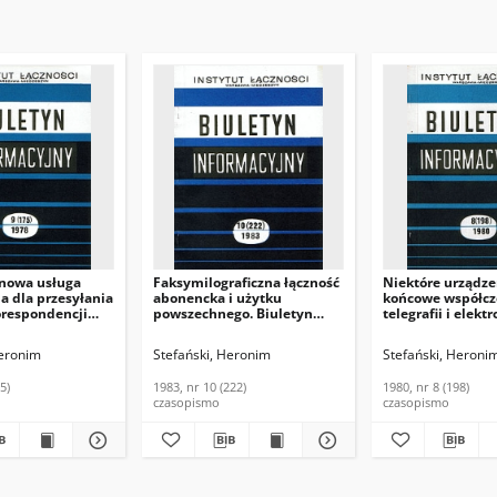
 nowa usługa
Faksymilograficzna łączność
Niektóre urządze
na dla przesyłania
abonencka i użytku
końcowe współcz
orespondencji
powszechnego. Biuletyn
telegrafii i elekt
Biuletyn
Informacyjny, 1983, nr 10
techniki obliczen
y, 1978, nr 9
(222)
Biuletyn Informa
Heronim
Stefański, Heronim
Stefański, Heroni
nr 8 (198)
5)
1983, nr 10 (222)
1980, nr 8 (198)
czasopismo
czasopismo