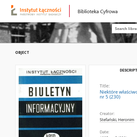
OBJECT
DESCRIPT
Title:
Niektóre właściwo
nr 5 (230)
Creator:
Stefański, Heronim
Date: