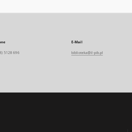
one
E-Mail
8) 5128 696
biblioteka@il-pib.pl