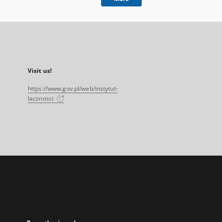
Visit us!
https://www.gov.pl/web/instytut-
lacznosci