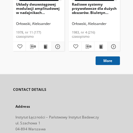
Układy dwuwstęgowej
Radiowe systemy
Su
modulacji amplitudowej
przywoławcze dla dużych
tr
w nadajnikach
obszarów. Biuletyn
wz
tranzystorowych.
Informacyjny, 1983, nr 4
czę
Biuletyn Informacyjny,
(216)
Inf
Orłowski, Aleksander
Orłowski, Aleksander
Orł
1978, nr 11 (177)
(17
1978, nr 11 (177)
1983, nr 4 (216)
197
czasopismo
czasopismo
cza
More
CONTACT DETAILS
Address
Instytut Łączności – Państwowy Instytut Badawczy
ul. Szachowa 1
04-894 Warszawa