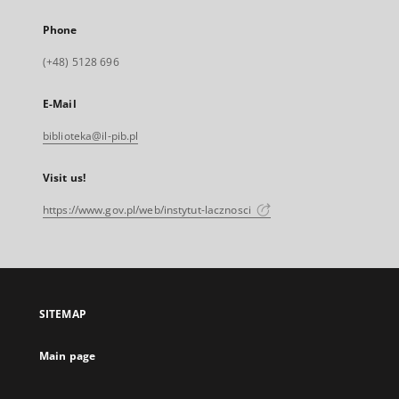
Phone
(+48) 5128 696
E-Mail
biblioteka@il-pib.pl
Visit us!
https://www.gov.pl/web/instytut-lacznosci
SITEMAP
Main page