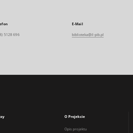
efon
E-Mail
8) 5128 696
biblioteka@il-pib.pl
ksy
O Projekcie
Opis projektu