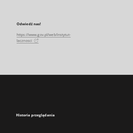
Odwiedź nas!
https://www.gov.pl/web/instytut-
lacznosci
Historia przeglądania