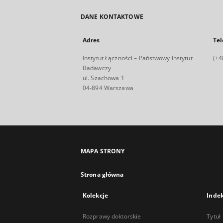
DANE KONTAKTOWE
Adres
Tel
Instytut Łączności – Państwowy Instytut
(+4
Badawczy
ul. Szachowa 1
04-894 Warszawa
MAPA STRONY
Strona główna
Kolekcje
Inde
Rozprawy doktorskie
Tytuł