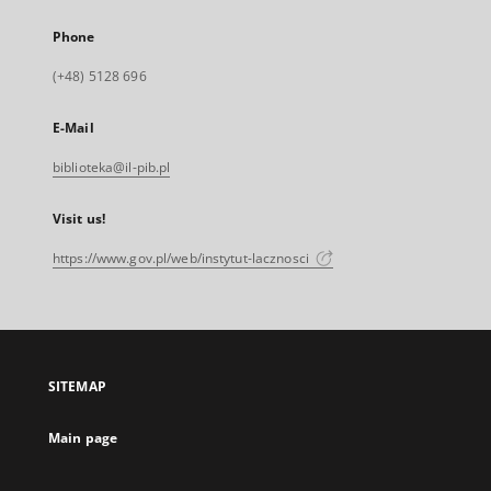
Phone
(+48) 5128 696
E-Mail
biblioteka@il-pib.pl
Visit us!
https://www.gov.pl/web/instytut-lacznosci
SITEMAP
Main page