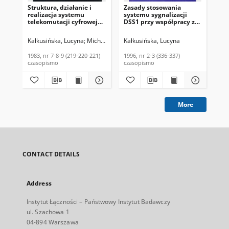
Struktura, działanie i
Zasady stosowania
Sy
realizacja systemu
systemu sygnalizacji
- m
telekomutacji cyfrowej
DSS1 przy współpracy z
ste
ITT 1240. Biuletyn
sygnalizacją SS7-ISUP1.
moż
Informacyjny, 1983, nr 7-
Biuletyn Informacyjny
Inf
Kałkusińska, Lucyna
Michna, Józef
Kałkusińska, Lucyna
Trylski, Antoni
Białek, Wojciech
Kał
Ma
8-9 (219-220-221)
Instytutu Łączności,
(15
1996, nr 2-3 (336-337)
1983, nr 7-8-9 (219-220-221)
1996, nr 2-3 (336-337)
197
czasopismo
czasopismo
cza
More
CONTACT DETAILS
Address
Instytut Łączności – Państwowy Instytut Badawczy
ul. Szachowa 1
04-894 Warszawa