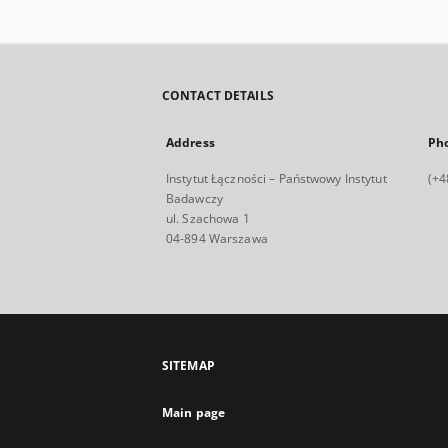
CONTACT DETAILS
Address
Ph
Instytut Łączności – Państwowy Instytut
(+4
Badawczy
ul. Szachowa 1
04-894 Warszawa
SITEMAP
Main page