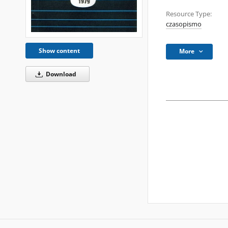
Resource Type:
czasopismo
Show content
More
Download