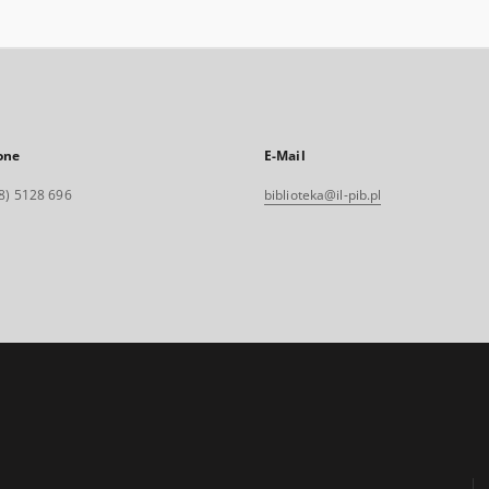
one
E-Mail
8) 5128 696
biblioteka@il-pib.pl