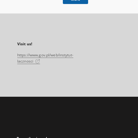
Visit us!
https://www.gov.pl/web/instytut-
lacznosci