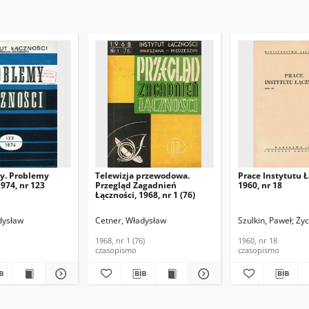
y. Problemy
Telewizja przewodowa.
Prace Instytutu Ł
1974, nr 123
Przegląd Zagadnień
1960, nr 18
Łączności, 1968, nr 1 (76)
dysław
Cetner, Władysław
Szulkin, Paweł
Życ
1968, nr 1 (76)
1960, nr 18
czasopismo
czasopismo