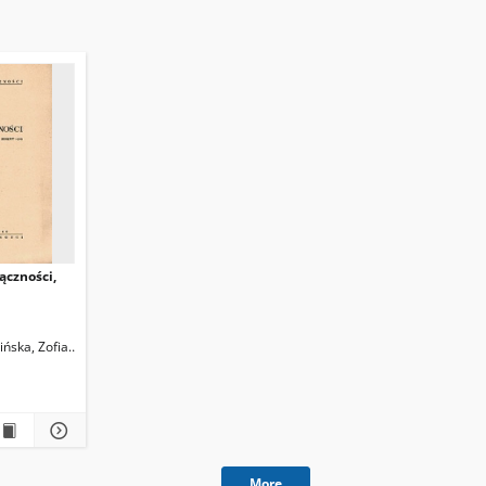
ączności,
ińska, Zofia
Cetner, Władysław
More