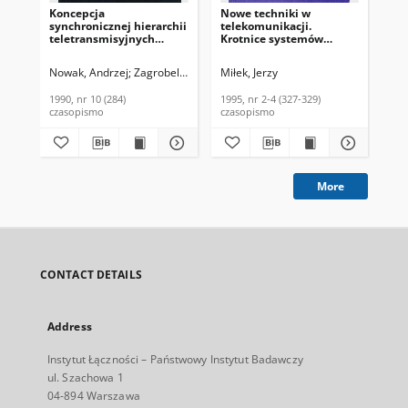
Koncepcja
Nowe techniki w
Te
synchronicznej hierarchii
telekomunikacji.
wi
teletransmisyjnych
Krotnice systemów
po
systemów cyfrowych dla
synchronicznych.
mo
polskiej sieci
Biuletyn Informacyjny
ko
Nowak, Andrzej
Zagrobelny, Tadeusz
Miłek, Jerzy
Żurawski, Mirosław
Mieszczanek
Mił
telekomunikacyjnej.
Instytutu Łączności,
Łąc
Biuletyn Informacyjny,
1995, nr 2-4 (327-329)
1990, nr 10 (284)
1995, nr 2-4 (327-329)
197
1990, nr 10 (284)
czasopismo
czasopismo
art
More
CONTACT DETAILS
Address
Instytut Łączności – Państwowy Instytut Badawczy
ul. Szachowa 1
04-894 Warszawa