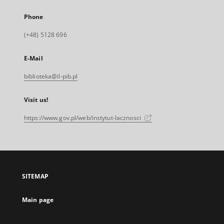
Phone
(+48) 5128 696
E-Mail
biblioteka@il-pib.pl
Visit us!
https://www.gov.pl/web/instytut-lacznosci
SITEMAP
Main page