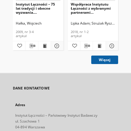
Instytut Łączności – 75
Współpraca Instytutu
lat tradycji i obecne
Łączności z wybranymi
wyzwania.
partnerami
Telekomunikacja i
zagranicznymi,
Techniki Informacyjne,
Telekomunikacja i
Hałka, Wojciech
Lipka Adam
Strużak Ryszard
Moroń 
2009, nr 3-4
Techniki Informacyjne,
2018, nr 1-2
2009, nr 3-4
2018, nr 1-2
artykuł
artykuł
Więcej
DANE KONTAKTOWE
Adres
Instytut Łączności – Państwowy Instytut Badawczy
ul. Szachowa 1
04-894 Warszawa