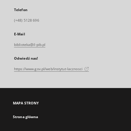
Telefon
(+48) 5128 696
E-Mail
biblioteka@il-pib.pl
Odwiedź nas!
https://www.gov.pl/web/instytut-lacznosci
MAPA STRONY
Strona główna