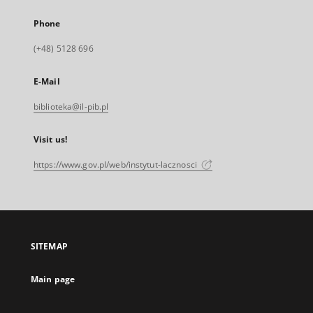
Phone
(+48) 5128 696
E-Mail
biblioteka@il-pib.pl
Visit us!
https://www.gov.pl/web/instytut-lacznosci
SITEMAP
Main page