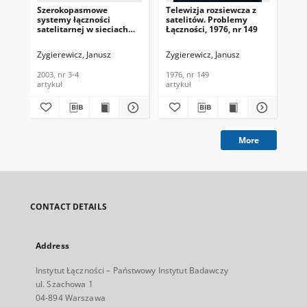
Szerokopasmowe
Telewizja rozsiewcza z
Pos
systemy łączności
satelitów. Problemy
sat
satelitarnej w sieciach
Łączności, 1976, nr 149
Inf
telekomunikacyjnych.
8 (
Telekomunikacja i
Zygierewicz, Janusz
Zygierewicz, Janusz
Zyg
Techniki Informacyjne,
2003, nr 3-4
2003, nr 3-4
1976, nr 149
198
artykuł
artykuł
cza
More
CONTACT DETAILS
Address
Instytut Łączności – Państwowy Instytut Badawczy
ul. Szachowa 1
04-894 Warszawa