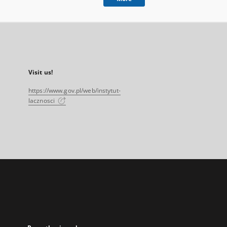
Visit us!
https://www.gov.pl/web/instytut-
lacznosci