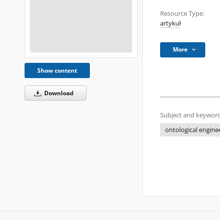
Resource Type:
artykuł
More
Show content
Download
Subject and keyword
ontological engine