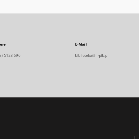
one
E-Mail
8) 5128 696
biblioteka@il-pib.pl