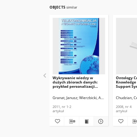
OBJECTS
similar
Wykrywanie wiedzy w
Ontology Cr
dużych zbiorach danych:
Knowledge
przykład personalizacji
Support Sys
inżynierii ontologicznej.
Research In
Telekomunikacja i Techniki
of Telecom
Granat, Janusz
Wierzbicki, Andrzej P.
Chudzian, C
Chudzian, 
Informacyjne, 2011, nr 1-2
Informatio
2008, nr 4
2011, nr 1-2
2008, nr 4
artykuł
artykuł