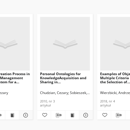
eation Process in
Personal Ontologies for
Examples of Obj
 Management
KnowledgeAcquisition and
Multiple Criteria
tem for a
Sharing in
the Selection of
stitute, Journal
CollaborativePrOnto
Infrastructural Pr
munications and
Framework, Journal of
Journal of
ezary
Cezary
Sobieszek, Jarosław
Chudzian, Cezary
Klimasara, Edward
Sobieszek, Jarosław
Wierzbicki, Andrzej
n Technology,
Telecommunications and
Telecommunicati
Information Technology,
Information Tech
2010, nr 3
2018, nr 4
2010, nr 3
2018, nr 4
artykuł
artykuł