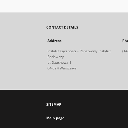
CONTACT DETAILS
Address
Ph
Instytut Łączności – Państwowy Instytut
(+4
Badawczy
ul. Szachowa 1
04-894 Warszawa
SITEMAP
Main page