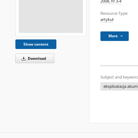
2008, nr 3-4
Resource Type:
artykuł
More
Show content
Download
Subject and keyword
eksploatacja aku