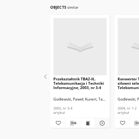
OBJECTS
similar
Przekształtnik TBA2-IŁ.
Konwerter 
Telekomunikacja i Techniki
siłowni tel
Informacyjne, 2003, nr 3-4
Telekomunik
Informacyjn
Godlewski, Paweł
Kunert, Tadeusz
Godlewski, 
2003, nr 3-4
2004, nr 1-2
artykuł
artykuł