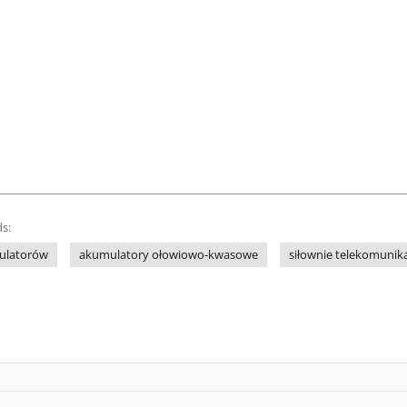
s:
mulatorów
akumulatory ołowiowo-kwasowe
siłownie telekomunik