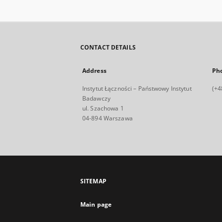
CONTACT DETAILS
Address
Ph
Instytut Łączności – Państwowy Instytut
(+4
Badawczy
ul. Szachowa 1
04-894 Warszawa
SITEMAP
Main page