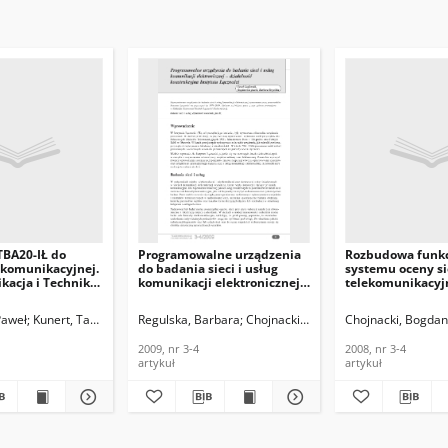
TBA20-IŁ do
Programowalne urządzenia
Rozbudowa funkc
ekomunikacyjnej.
do badania sieci i usług
systemu oceny si
acja i Techniki
komunikacji elektronicznej –
telekomunikacyj
e, 2004, nr 1-2
działalnośćkonstrukcyjna
IŁ. Telekomunikac
Instytutu Łączności.
Techniki Informa
Paweł
Kunert, Tadeusz
Regulska, Barbara
Chojnacki, Bogdan
Chojnacki, Bogdan
Godlewski, Pawe
Telekomunikacja i Techniki
nr 3-4
Informacyjne, 2009, nr 3-4
2009, nr 3-4
2008, nr 3-4
artykuł
artykuł