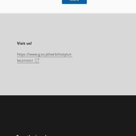
Visit us!
https://www.gov.pl/web/instytut-
lacznosci