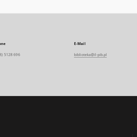
one
E-Mail
8) 5128 696
biblioteka@il-pib.pl