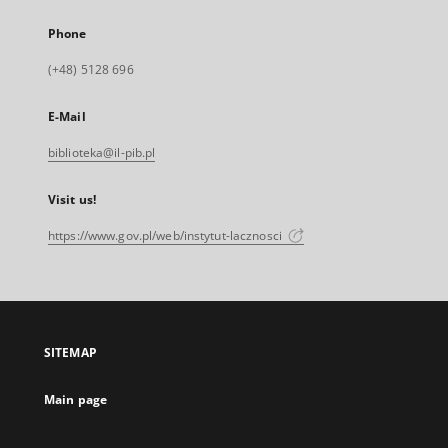
Phone
(+48) 5128 696
E-Mail
biblioteka@il-pib.pl
Visit us!
https://www.gov.pl/web/instytut-lacznosci
SITEMAP
Main page