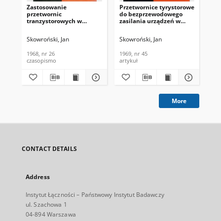
Zastosowanie
Przetwornice tyrystorowe
Wy
przetwornic
do bezprzewodowego
tec
tranzystorowych w
zasilania urządzeń w
ur
systemach
krajowej sieci
te
telekomunikacyjnych w
telekomunikacyjnej.
(cz
Skowroński, Jan
Skowroński, Jan
Sko
Polsce. Problemy
Problemy Łączności,
Łąc
Łączności, 1968, nr 26
1969, nr 45
1968, nr 26
1969, nr 45
196
czasopismo
artykuł
art
More
CONTACT DETAILS
Address
Instytut Łączności – Państwowy Instytut Badawczy
ul. Szachowa 1
04-894 Warszawa