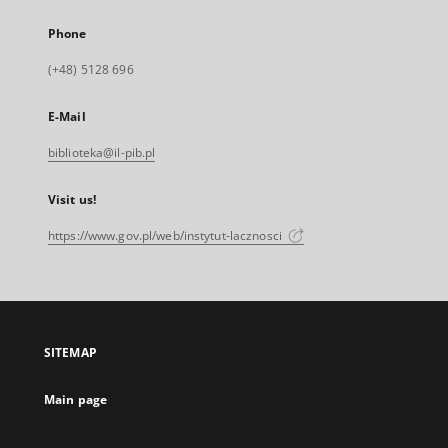
Phone
(+48) 5128 696
E-Mail
biblioteka@il-pib.pl
Visit us!
https://www.gov.pl/web/instytut-lacznosci
SITEMAP
Main page