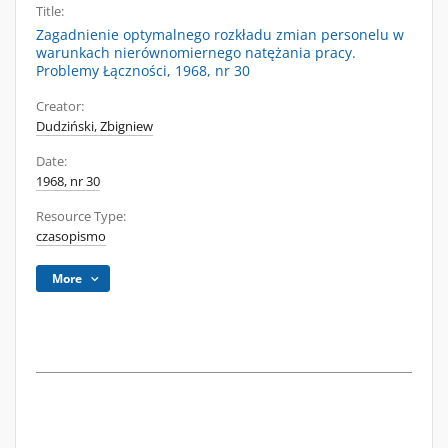
Title:
Zagadnienie optymalnego rozkładu zmian personelu w
warunkach nierównomiernego natężania pracy.
Problemy Łączności, 1968, nr 30
Creator:
Dudziński, Zbigniew
Date:
1968, nr 30
Resource Type:
czasopismo
More