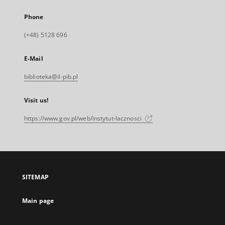
Phone
(+48) 5128 696
E-Mail
biblioteka@il-pib.pl
Visit us!
https://www.gov.pl/web/instytut-lacznosci
SITEMAP
Main page