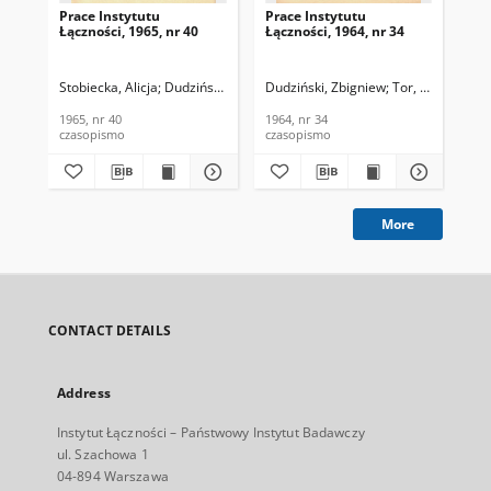
Prace Instytutu
Prace Instytutu
Pra
Łączności, 1965, nr 40
Łączności, 1964, nr 34
Łąc
Stobiecka, Alicja
Dudziński, Zbigniew
Dudziński, Zbigniew
Tor, Bogdan
Ra
1965, nr 40
1964, nr 34
196
czasopismo
czasopismo
cza
More
CONTACT DETAILS
Address
Instytut Łączności – Państwowy Instytut Badawczy
ul. Szachowa 1
04-894 Warszawa