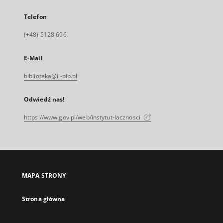
Telefon
(+48) 5128 696
E-Mail
biblioteka@il-pib.pl
Odwiedź nas!
https://www.gov.pl/web/instytut-lacznosci
MAPA STRONY
Strona główna