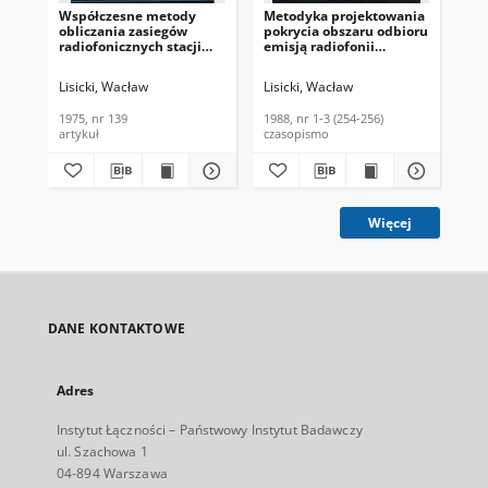
Współczesne metody
Metodyka projektowania
Za
obliczania zasiegów
pokrycia obszaru odbioru
fal
radiofonicznych stacji
emisją radiofonii
prz
długo- i średniofalowych.
krótkofalowej. Biuletyn
Biu
Problemy Łączności,
Informacyjny, 1988, nr 1-
197
Lisicki, Wacław
Lisicki, Wacław
Lis
1975, nr 139
3 (254-256)
1975, nr 139
1988, nr 1-3 (254-256)
197
artykuł
czasopismo
cza
Więcej
DANE KONTAKTOWE
Adres
Instytut Łączności – Państwowy Instytut Badawczy
ul. Szachowa 1
04-894 Warszawa