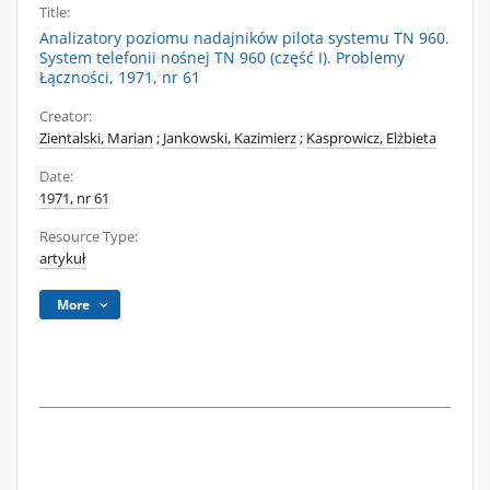
Title:
Analizatory poziomu nadajników pilota systemu TN 960.
System telefonii nośnej TN 960 (część I). Problemy
Łączności, 1971, nr 61
Creator:
Zientalski, Marian
;
Jankowski, Kazimierz
;
Kasprowicz, Elżbieta
Date:
1971, nr 61
Resource Type:
artykuł
More