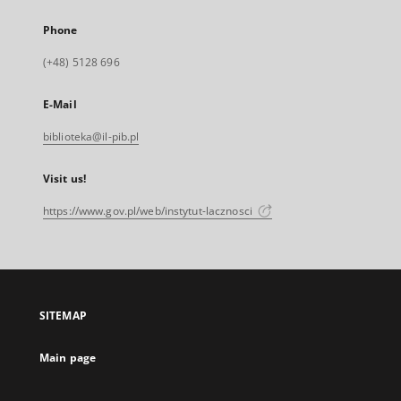
Phone
(+48) 5128 696
E-Mail
biblioteka@il-pib.pl
Visit us!
https://www.gov.pl/web/instytut-lacznosci
SITEMAP
Main page