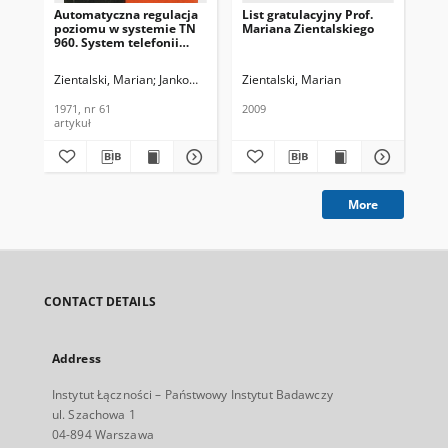
Automatyczna regulacja
List gratulacyjny Prof.
poziomu w systemie TN
Mariana Zientalskiego
960. System telefonii
nośnej TN 960 (część I).
Problemy Łączności,
Zientalski, Marian
Jankowski, Kazimierz
Zientalski, Marian
Kasprowicz, Elżbieta
1971, nr 61
1971, nr 61
2009
artykuł
More
CONTACT DETAILS
Address
Instytut Łączności – Państwowy Instytut Badawczy
ul. Szachowa 1
04-894 Warszawa