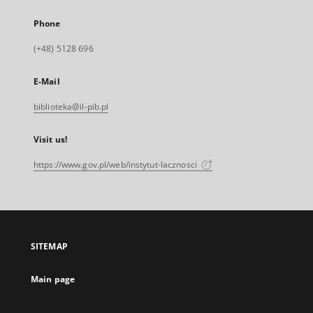
Phone
(+48) 5128 696
E-Mail
biblioteka@il-pib.pl
Visit us!
https://www.gov.pl/web/instytut-lacznosci
SITEMAP
Main page