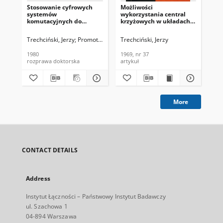
Stosowanie cyfrowych
Możliwości
Po
systemów
wykorzystania central
roz
komutacyjnych do
krzyżowych w układach
te
rozbudowy sieci
wielocentralowych.
kr
telefonicznych
Problemy Łączności,
Łąc
Trechciński, Jerzy
Promotor: prof. mgr inż. Henryk Śmigielski
Trechciński, Jerzy
Tre
strefowych
1969, nr 37
1980
1969, nr 37
197
rozprawa doktorska
artykuł
art
More
CONTACT DETAILS
Address
Instytut Łączności – Państwowy Instytut Badawczy
ul. Szachowa 1
04-894 Warszawa