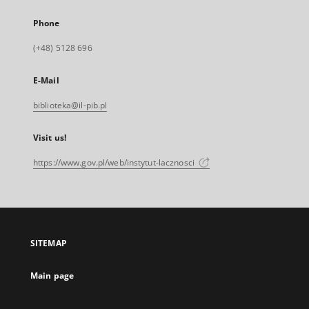
Phone
(+48) 5128 696
E-Mail
biblioteka@il-pib.pl
Visit us!
https://www.gov.pl/web/instytut-lacznosci
SITEMAP
Main page