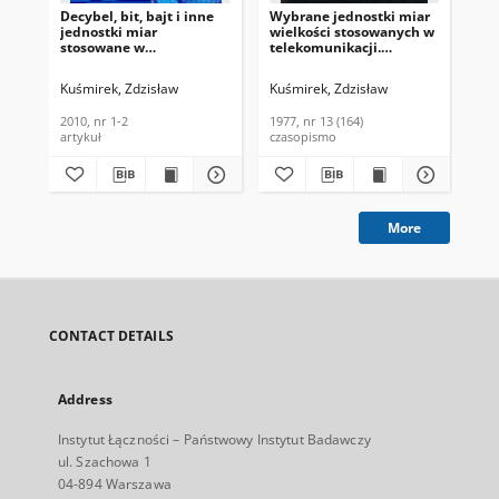
Decybel, bit, bajt i inne
Wybrane jednostki miar
Wzo
jednostki miar
wielkości stosowanych w
tł
stosowane w
telekomunikacji.
tel
telekomunikacji.
Biuletyn Informacyjny,
Biu
Telekomunikacja i
1977, nr 13 (164)
198
Kuśmirek, Zdzisław
Kuśmirek, Zdzisław
Kuś
Techniki Informacyjne,
2010, nr 1-2
2010, nr 1-2
1977, nr 13 (164)
198
artykuł
czasopismo
cza
More
CONTACT DETAILS
Address
Instytut Łączności – Państwowy Instytut Badawczy
ul. Szachowa 1
04-894 Warszawa