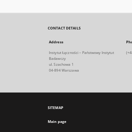
CONTACT DETAILS
Address
Ph
Instytut Łączności – Państwowy Instytut
(+4
Badawczy
ul. Szachowa 1
04-894 Warszawa
SITEMAP
Main page