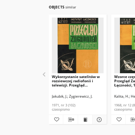
OBJECTS
similar
Wykorzystanie satelitów w
Wzorce częs
rozsiewczej radiofonii i
Przegląd Z
telewizji. Przegląd
Łączności, 1
Zagadnień Łączności, 1971,
nr 3 (102)
Jakubik, J.
Zygierewicz, J.
Kalita, H.
He
1971, nr 3 (102)
1968, nr 12 (8
czasopismo
czasopismo