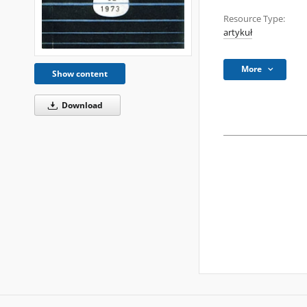
Resource Type:
artykuł
More
Show content
Download