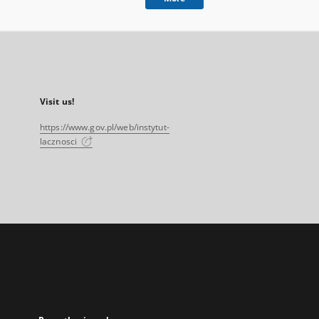
Visit us!
https://www.gov.pl/web/instytut-
lacznosci