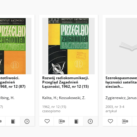
totliwości.
Rozwój radiokomunikacji.
Szerokopasmowe
agadnień
Przegląd Zagadnień
łączności satelit
968, nr 12 (87)
Łączności, 1962, nr 12 (15)
sieciach
telekomunikacyj
Telekomunikacja 
lbing, H.
Kalita, H.
Kossakowski, Z.
Zygierewicz, Janus
Informacyjne, 200
7)
1962, nr 12 (15)
2003, nr 3-4
czasopismo
artykuł