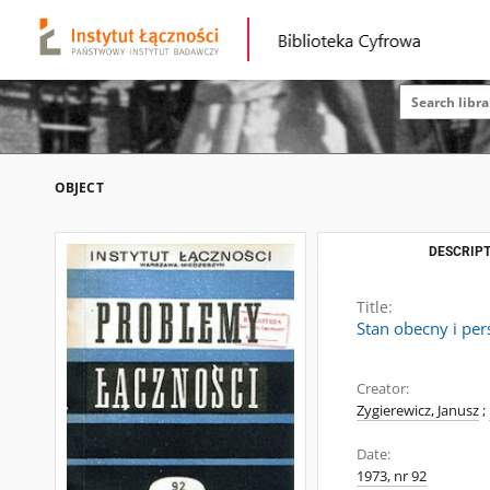
OBJECT
DESCRIPT
Title:
Stan obecny i per
Creator:
Zygierewicz, Janusz
;
Date:
1973, nr 92