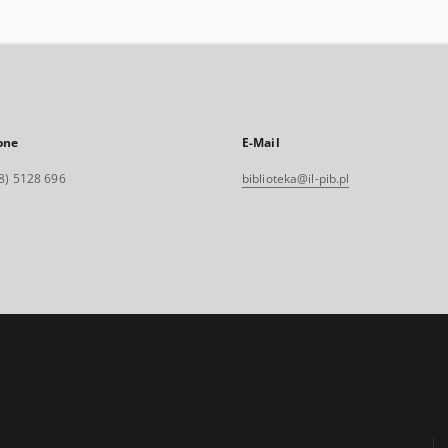
one
E-Mail
8) 5128 696
biblioteka@il-pib.pl