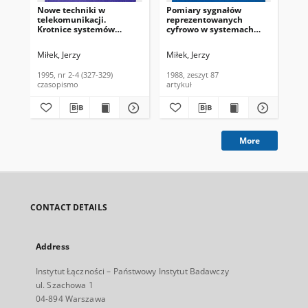
Nowe techniki w
Pomiary sygnałów
Tra
telekomunikacji.
reprezentowanych
Mbi
Krotnice systemów
cyfrowo w systemach
Inf
synchronicznych.
PCM. Referaty
(18
Biuletyn Informacyjny
Problemowe, 1988, zeszyt
Miłek, Jerzy
Miłek, Jerzy
Now
Instytutu Łączności,
87
1995, nr 2-4 (327-329)
1995, nr 2-4 (327-329)
1988, zeszyt 87
197
czasopismo
artykuł
cza
More
CONTACT DETAILS
Address
Instytut Łączności – Państwowy Instytut Badawczy
ul. Szachowa 1
04-894 Warszawa