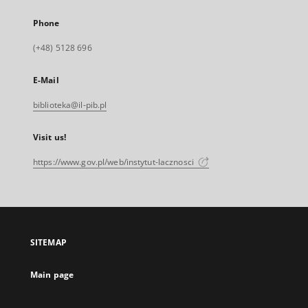
Phone
(+48) 5128 696
E-Mail
biblioteka@il-pib.pl
Visit us!
https://www.gov.pl/web/instytut-lacznosci
SITEMAP
Main page